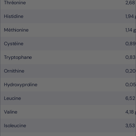
Thréonine
2,68
Histidine
1,94 
Méthionine
1,14 
Cystéine
0,89
Tryptophane
0,83
Ornithine
0,20
Hydroxyproline
0,05
Leucine
6,52
Valine
4,18 
Isoleucine
3,53