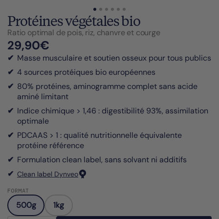
s
Protéines végétales bio
besoins santé
Ratio optimal de pois, riz, chanvre et courge
ité
29,90€
eo, Laboratoire
Masse musculaire et soutien osseux pour tous publics
Découvrez notre
çais pionner en
histoire
4 sources protéiques bio européennes
aceutique pure
80% protéines, aminogramme complet sans acide
aminé limitant
Indice chimique > 1,46 : digestibilité 93%, assimilation
optimale
PDCAAS > 1 : qualité nutritionnelle équivalente
protéine référence
Formulation clean label, sans solvant ni additifs
Clean label Dynveo
FORMAT
500g
1kg