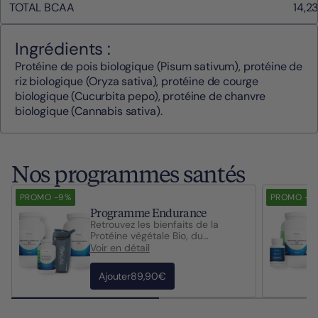
TOTAL BCAA
14,23
Ingrédients :
Protéine de pois biologique (Pisum sativum), protéine de
riz biologique (Oryza sativa), protéine de courge
biologique (Cucurbita pepo), protéine de chanvre
biologique (Cannabis sativa).
Nos programmes santés
PROMO -9%
PROMO -9
Programme Endurance
Retrouvez les bienfaits de la
Protéine végétale Bio, du
PeptiStrongTM et de la
Voir en détail
Maltodextrine Bio agissant en
synergie pour vous accompagner
Ajouter
89,90€
durant vos entraînements sportifs
de haute intensité ou
d’endurance. Dans ce pack, nous
vous offrons un shaker Dynveo