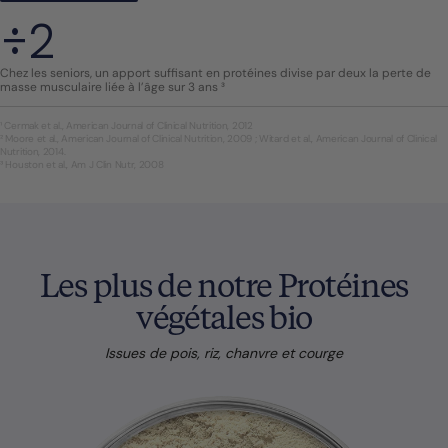
÷2
Chez les seniors, un apport suffisant en protéines divise par deux la perte de
masse musculaire liée à l’âge sur 3 ans ³
¹ Cermak et al., American Journal of Clinical Nutrition, 2012
² Moore et al., American Journal of Clinical Nutrition, 2009 ; Witard et al., American Journal of Clinical
Nutrition, 2014.
³ Houston et al., Am J Clin Nutr, 2008
Les plus de notre Protéines
végétales bio
Issues de pois, riz, chanvre et courge