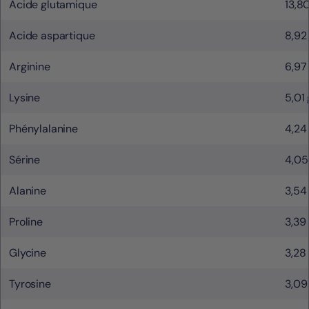
Acide glutamique
13,8
Acide aspartique
8,92
Arginine
6,97
Lysine
5,01 
Phénylalanine
4,24
Sérine
4,05
Alanine
3,54
Proline
3,39
Glycine
3,28
Tyrosine
3,09