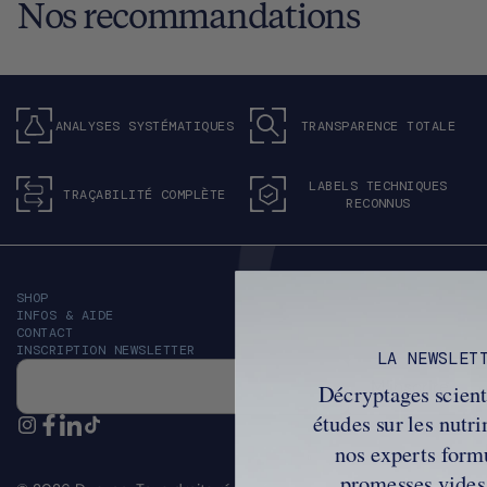
Nos recommandations
ANALYSES SYSTÉMATIQUES
TRANSPARENCE TOTALE
LABELS TECHNIQUES
TRAÇABILITÉ COMPLÈTE
RECONNUS
SHOP
INFOS & AIDE
CONTACT
INSCRIPTION NEWSLETTER
LA NEWSLET
Email
M’inscrire
Décryptages scient
études sur les nutr
nos experts form
promesses vides,