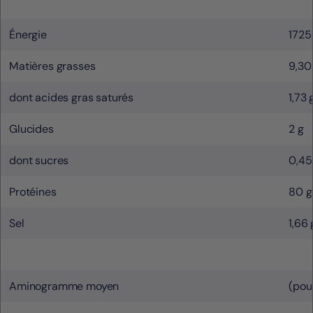
Énergie
1725
Matières grasses
9,30
dont acides gras saturés
1,73 
Glucides
2 g
dont sucres
0,45
Protéines
80 g
Sel
1,66 
Aminogramme moyen
(pou